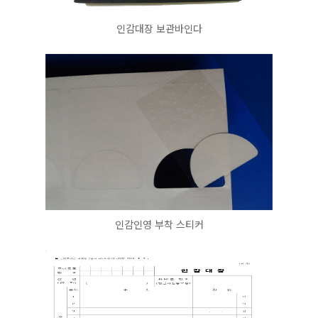
인감대장 보관바인다
인감인영 부착 스티커